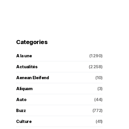
Categories
A la une
(1 290)
Actualités
(2 258)
Aenean Eleifend
(10)
Aliquam
(3)
Auto
(44)
Buzz
(772)
Culture
(41)