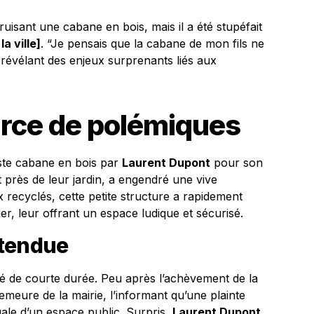
ruisant une cabane en bois, mais il a été stupéfait
a ville]
. “Je pensais que la cabane de mon fils ne
 révélant des enjeux surprenants liés aux
rce de polémiques
ste cabane en bois par
Laurent Dupont
pour son
 près de leur jardin, a engendré une vive
 recyclés, cette petite structure a rapidement
ier, leur offrant un espace ludique et sécurisé.
ttendue
été de courte durée. Peu après l’achèvement de la
meure de la mairie, l’informant qu’une plainte
gale d’un espace public. Surpris,
Laurent Dupont