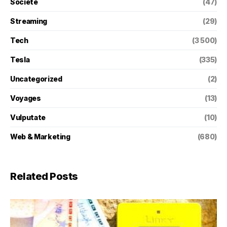
Societé
(47)
Streaming
(29)
Tech
(3 500)
Tesla
(335)
Uncategorized
(2)
Voyages
(13)
Vulputate
(10)
Web & Marketing
(680)
Related Posts