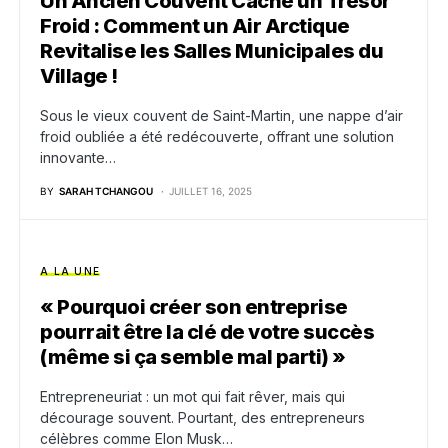
Un Ancien Couvent Cache un Trésor
Froid : Comment un Air Arctique
Revitalise les Salles Municipales du
Village !
Sous le vieux couvent de Saint-Martin, une nappe d’air
froid oubliée a été redécouverte, offrant une solution
innovante…
BY
SARAH TCHANGOU
JUILLET 16, 2025
A LA UNE
« Pourquoi créer son entreprise
pourrait être la clé de votre succès
(même si ça semble mal parti) »
Entrepreneuriat : un mot qui fait rêver, mais qui
décourage souvent. Pourtant, des entrepreneurs
célèbres comme Elon Musk…