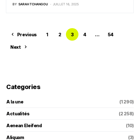
BY
SARAH TCHANGOU
JUILLET 16, 2025
Previous
1
2
3
4
…
54
Next
Categories
A la une
(1 290)
Actualités
(2 258)
Aenean Eleifend
(10)
Aliquam
(3)