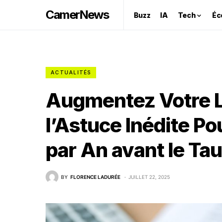
CamerNews
Buzz
IA
Tech
Éc
ACTUALITÉS
Augmentez Votre L
l’Astuce Inédite P
par An avant le Ta
BY
FLORENCE LADURÉE
JUILLET 22, 2025