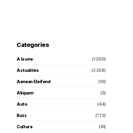
Categories
A la une
(1 290)
Actualités
(2 258)
Aenean Eleifend
(10)
Aliquam
(3)
Auto
(44)
Buzz
(772)
Culture
(41)