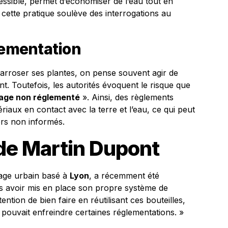
sible, permet d’économiser de l’eau tout en
 cette pratique soulève des interrogations au
lementation
r arroser ses plantes, on pense souvent agir de
. Toutefois, les autorités évoquent le risque que
lage non réglementé
». Ainsi, des règlements
atériaux en contact avec la terre et l’eau, ce qui peut
ers non informés.
de Martin Dupont
nage urbain basé à
Lyon
, a récemment été
ès avoir mis en place son propre système de
ntention de bien faire en réutilisant ces bouteilles,
a pouvait enfreindre certaines réglementations. »