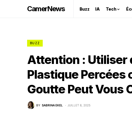
CamerNews
Buzz
IA
Tech
Éc
BUZZ
Attention : Utiliser
Plastique Percées
Goutte Peut Vous C
BY
SABRINA EKEL
JUILLET 8, 2025