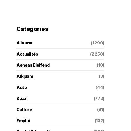
Categories
A la une
(1 290)
Actualités
(2 258)
Aenean Eleifend
(10)
Aliquam
(3)
Auto
(44)
Buzz
(772)
Culture
(41)
Emploi
(132)