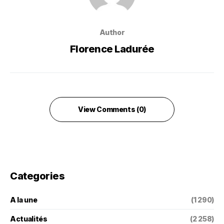
Author
Florence Ladurée
View Comments (0)
Categories
A la une
(1 290)
Actualités
(2 258)