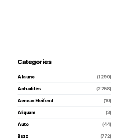
Categories
A la une
(1 290)
Actualités
(2 258)
Aenean Eleifend
(10)
Aliquam
(3)
Auto
(44)
Buzz
(772)