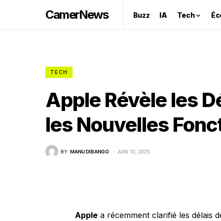
CamerNews
Buzz
IA
Tech
Éc
TECH
Apple Révèle les Dé
les Nouvelles Fonct
BY
MANU DIBANGO
JUIN 10, 2025
Apple
a récemment clarifié les délais 