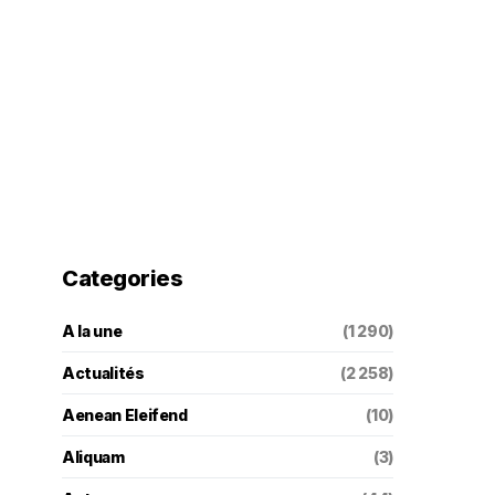
Categories
A la une
(1 290)
Actualités
(2 258)
Aenean Eleifend
(10)
Aliquam
(3)