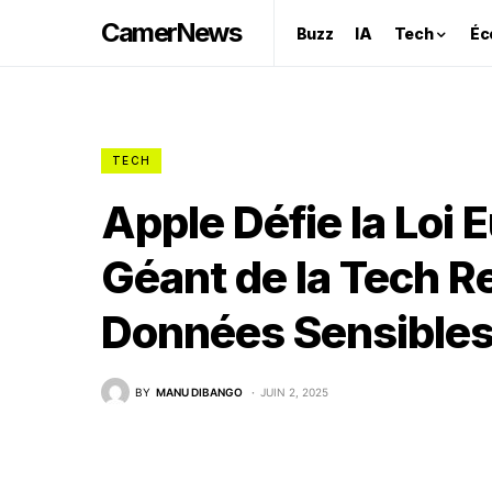
CamerNews
Buzz
IA
Tech
Éc
TECH
Apple Défie la Loi 
Géant de la Tech R
Données Sensibles
BY
MANU DIBANGO
JUIN 2, 2025