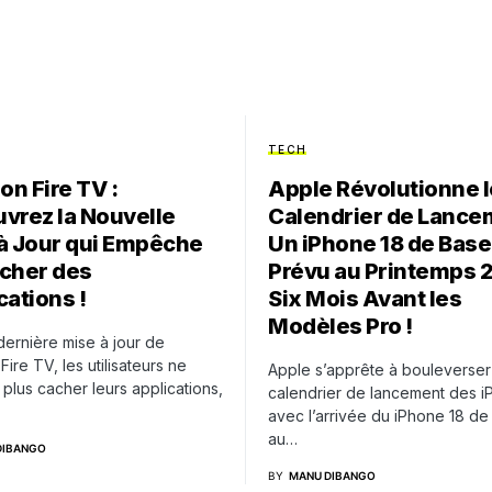
TECH
n Fire TV :
Apple Révolutionne l
vrez la Nouvelle
Calendrier de Lance
à Jour qui Empêche
Un iPhone 18 de Base
cher des
Prévu au Printemps 
cations !
Six Mois Avant les
Modèles Pro !
dernière mise à jour de
ire TV, les utilisateurs ne
Apple s’apprête à bouleverser
plus cacher leurs applications,
calendrier de lancement des 
avec l’arrivée du iPhone 18 de
au…
DIBANGO
BY
MANU DIBANGO