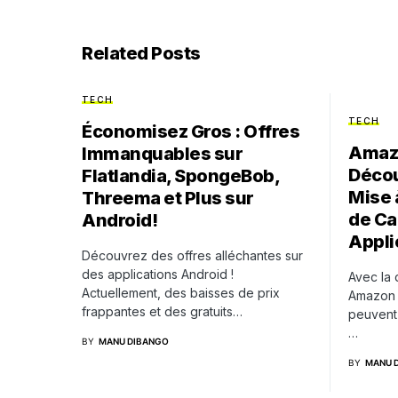
Related Posts
TECH
TECH
Économisez Gros : Offres
Amazo
Immanquables sur
Décou
Flatlandia, SpongeBob,
Mise 
Threema et Plus sur
de Ca
Android!
Appli
Découvrez des offres alléchantes sur
des applications Android !
Avec la 
Actuellement, des baisses de prix
Amazon F
frappantes et des gratuits…
peuvent 
…
BY
MANU DIBANGO
BY
MANU 