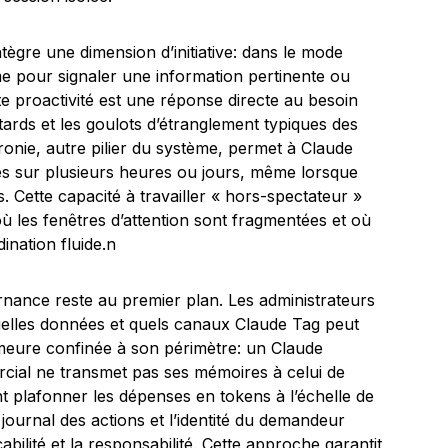
tègre une dimension d’initiative: dans le mode
ême pour signaler une information pertinente ou
te proactivité est une réponse directe au besoin
etards et les goulots d’étranglement typiques des
ronie, autre pilier du système, permet à Claude
hes sur plusieurs heures ou jours, même lorsque
s. Cette capacité à travailler « hors-spectateur »
où les fenêtres d’attention sont fragmentées et où
dination fluide.n
rnance reste au premier plan. Les administrateurs
quelles données et quels canaux Claude Tag peut
meure confinée à son périmètre: un Claude
cial ne transmet pas ses mémoires à celui de
nt plafonner les dépenses en tokens à l’échelle de
journal des actions et l’identité du demandeur
abilité et la responsabilité. Cette approche garantit