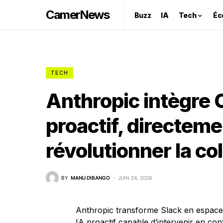
CamerNews
Buzz
IA
Tech
Éc
TECH
Anthropic intègre 
proactif, directem
révolutionner la co
BY
MANU DIBANGO
JUIN 24, 2026
Anthropic transforme Slack en espace d
IA proactif capable d’intervenir en con