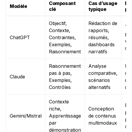
Composant
Cas d’usage
Bo
Modèle
clé
typique
pr
Objectif,
Rédaction de
Te
Contexte,
rapports,
pr
ChatGPT
Contraintes,
résumés,
ve
Exemples,
dashboards
de
Raisonnement
narratifs
Raisonnement
Analyse
Uti
pas à pas,
comparative,
ch
Claude
Exemples,
scénarios
d’i
Contrôles
alternatifs
cla
Contexte
Bib
riche,
Conception
pa
Gemini/Mistral
Apprentissage
de contenus
pr
par
multimodaux
réu
démonstration