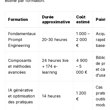
estimé par formation:
Durée
Coût
Formation
Point f
approximative
estimé
Fondamentaux
1 000 –
Acquisi
Prompt
20-30 heures
2 000
rapide 
Engineering
€
bases
Bibliot
Composants
24 heures live
4 900
de pro
et méthodes
+ 174 e-
– 5
et cas
avancées
learning
000 €
d’usage
Cas
IA générative
1 200
pratiqu
et optimisation
14 heures
€
outils
des pratiques
modula