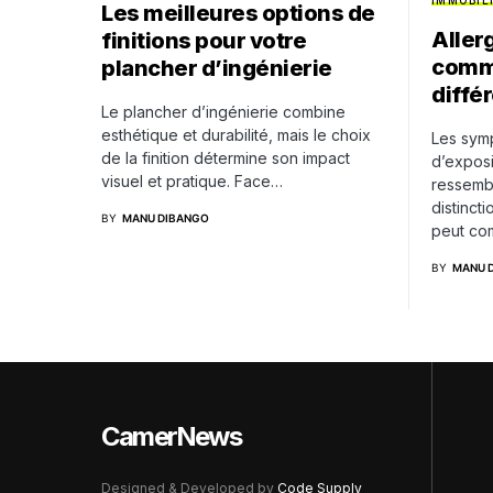
IMMOBIL
Les meilleures options de
Aller
finitions pour votre
comme
plancher d’ingénierie
diffé
Le plancher d’ingénierie combine
esthétique et durabilité, mais le choix
Les symp
de la finition détermine son impact
d’exposi
visuel et pratique. Face…
ressembl
distincti
BY
MANU DIBANGO
peut co
BY
MANU 
CamerNews
Designed & Developed by
Code Supply