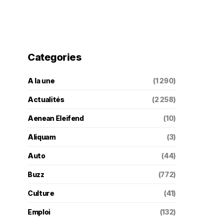
Categories
A la une
(1 290)
Actualités
(2 258)
Aenean Eleifend
(10)
Aliquam
(3)
Auto
(44)
Buzz
(772)
Culture
(41)
Emploi
(132)