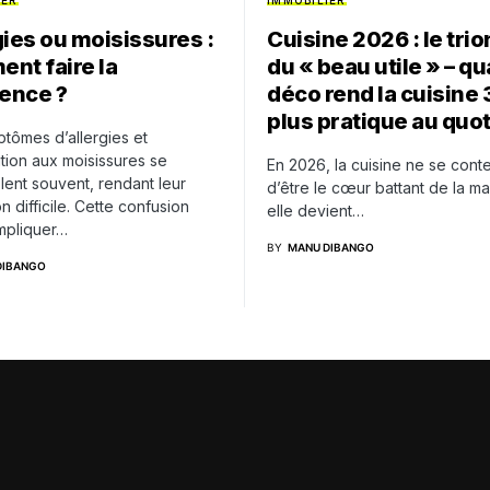
IER
IMMOBILIER
gies ou moisissures :
Cuisine 2026 : le tr
nt faire la
du « beau utile » – qu
rence ?
déco rend la cuisine
plus pratique au quo
tômes d’allergies et
tion aux moisissures se
En 2026, la cuisine ne se cont
ent souvent, rendant leur
d’être le cœur battant de la ma
on difficile. Cette confusion
elle devient…
mpliquer…
BY
MANU DIBANGO
DIBANGO