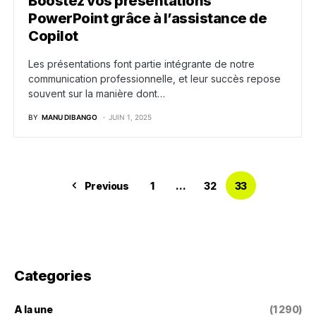
Boostez vos présentations
PowerPoint grâce à l’assistance de
Copilot
Les présentations font partie intégrante de notre
communication professionnelle, et leur succès repose
souvent sur la manière dont…
BY
MANU DIBANGO
JUIN 1, 2025
Previous
1
…
32
33
Categories
A la une
(1 290)