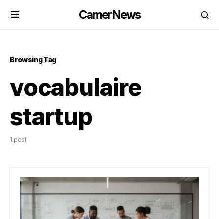
CamerNews
Browsing Tag
vocabulaire
startup
1 post