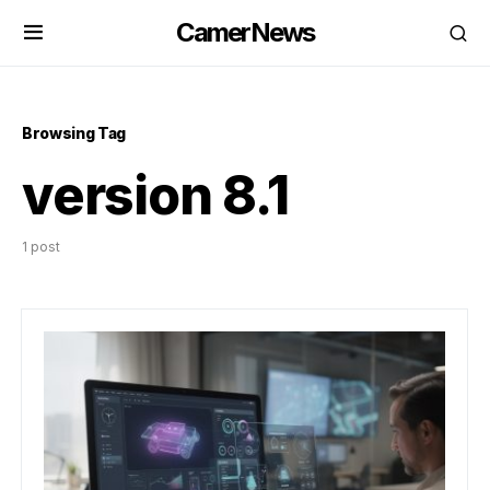
CamerNews
Browsing Tag
version 8.1
1 post