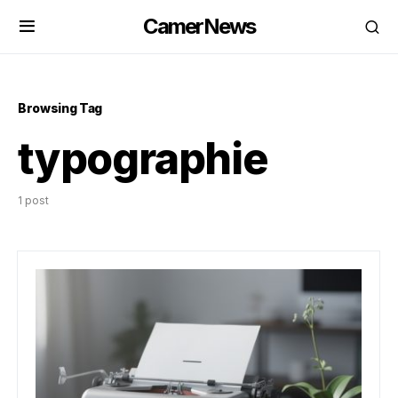
CamerNews
Browsing Tag
typographie
1 post