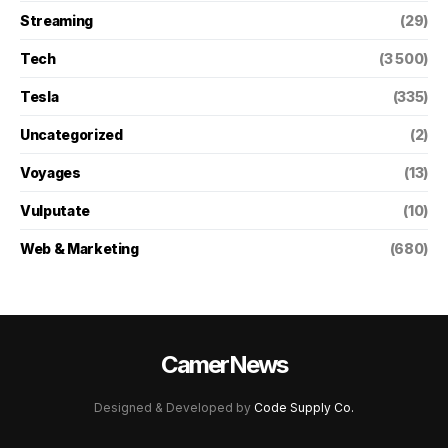
Streaming
(29)
Tech
(3 500)
Tesla
(335)
Uncategorized
(2)
Voyages
(13)
Vulputate
(10)
Web & Marketing
(680)
CamerNews
Designed & Developed by
Code Supply Co.