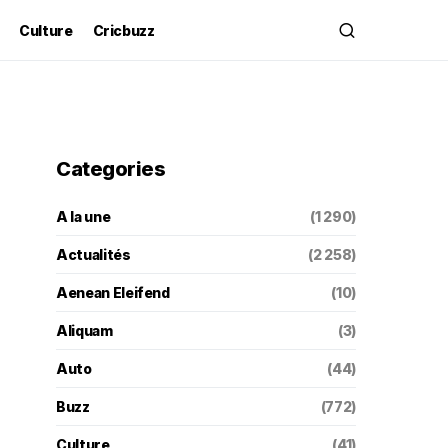
Culture
Cricbuzz
Categories
A la une
(1 290)
Actualités
(2 258)
Aenean Eleifend
(10)
Aliquam
(3)
Auto
(44)
Buzz
(772)
Culture
(41)