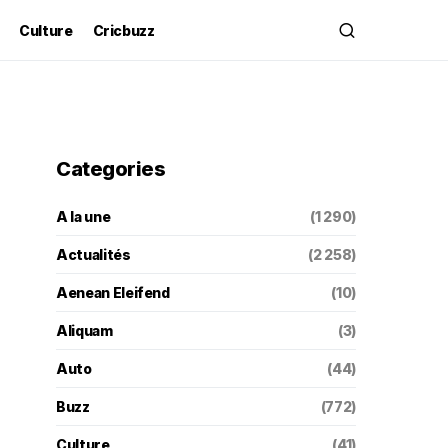
Culture
Cricbuzz
Categories
A la une
(1 290)
Actualités
(2 258)
Aenean Eleifend
(10)
Aliquam
(3)
Auto
(44)
Buzz
(772)
Culture
(41)