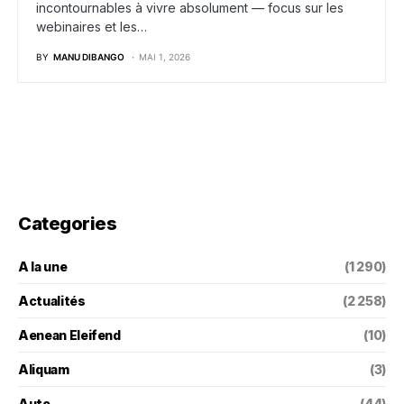
incontournables à vivre absolument — focus sur les
webinaires et les…
BY
MANU DIBANGO
MAI 1, 2026
Categories
A la une
(1 290)
Actualités
(2 258)
Aenean Eleifend
(10)
Aliquam
(3)
Auto
(44)