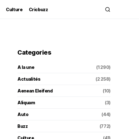
Culture
Cricbuzz
Categories
A la une
(1 290)
Actualités
(2 258)
Aenean Eleifend
(10)
Aliquam
(3)
Auto
(44)
Buzz
(772)
Culture
(41)