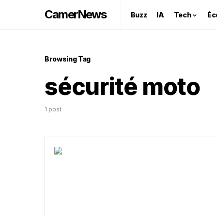
CamerNews
Buzz
IA
Tech
Éc
Browsing Tag
sécurité moto
1 post