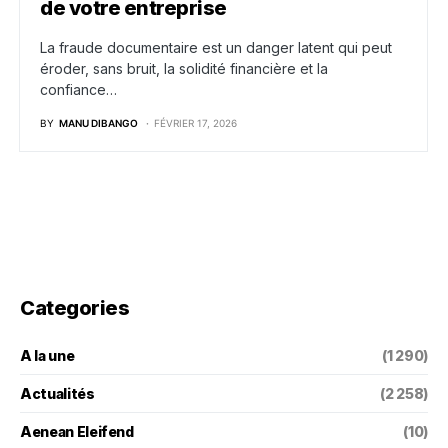
de votre entreprise
La fraude documentaire est un danger latent qui peut
éroder, sans bruit, la solidité financière et la
confiance…
BY
MANU DIBANGO
FÉVRIER 17, 2026
Categories
A la une
(1 290)
Actualités
(2 258)
Aenean Eleifend
(10)