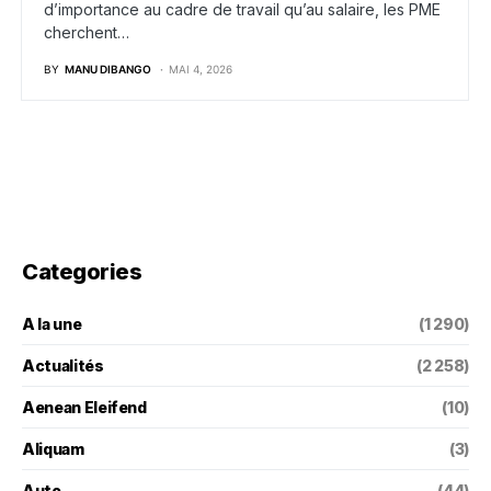
d’importance au cadre de travail qu’au salaire, les PME
cherchent…
BY
MANU DIBANGO
MAI 4, 2026
Categories
A la une
(1 290)
Actualités
(2 258)
Aenean Eleifend
(10)
Aliquam
(3)
Auto
(44)