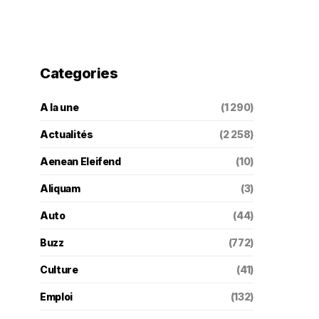
Categories
A la une
(1 290)
Actualités
(2 258)
Aenean Eleifend
(10)
Aliquam
(3)
Auto
(44)
Buzz
(772)
Culture
(41)
Emploi
(132)