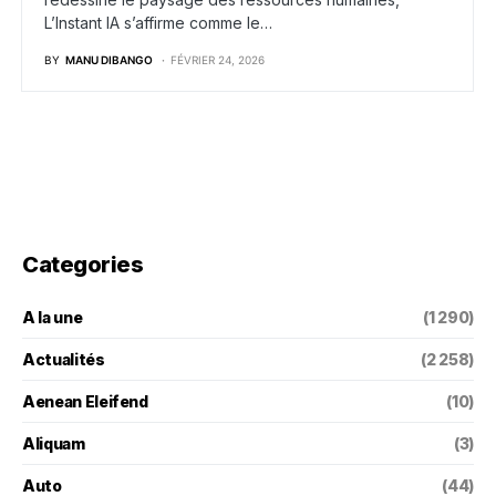
L’Instant IA s’affirme comme le…
BY
MANU DIBANGO
FÉVRIER 24, 2026
Categories
A la une
(1 290)
Actualités
(2 258)
Aenean Eleifend
(10)
Aliquam
(3)
Auto
(44)