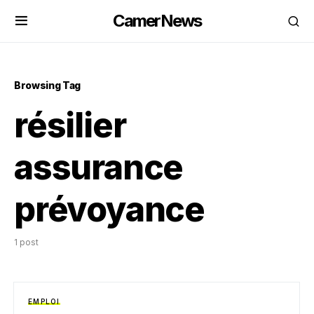
CamerNews
Browsing Tag
résilier
assurance
prévoyance
1 post
EMPLOI