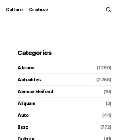
Culture
Cricbuzz
Categories
A la une
(1 290)
Actualités
(2 258)
Aenean Eleifend
(10)
Aliquam
(3)
Auto
(44)
Buzz
(772)
Culture
(41)