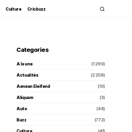
Culture
Cricbuzz
Categories
A la une
(1 290)
Actualités
(2 258)
Aenean Eleifend
(10)
Aliquam
(3)
Auto
(44)
Buzz
(772)
Culture
(41)