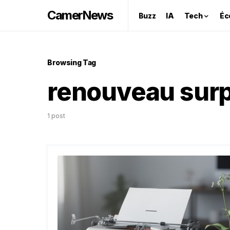
CamerNews
Buzz
IA
Tech
Éc
Browsing Tag
renouveau sur
1 post