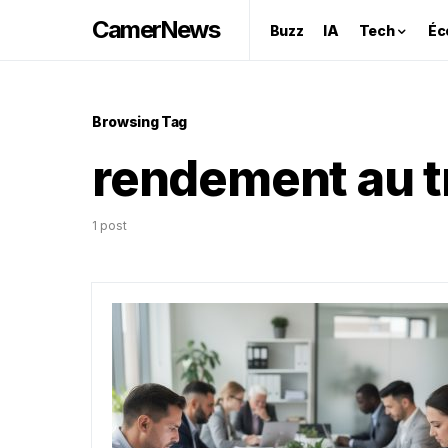
CamerNews
Buzz
IA
Tech
Éc
Browsing Tag
rendement au tr
1 post