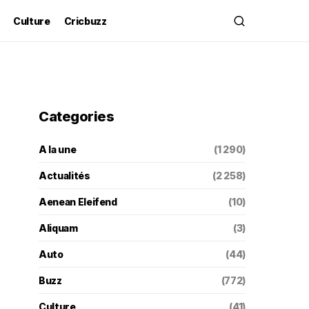
Culture
Cricbuzz
Categories
A la une
(1 290)
Actualités
(2 258)
Aenean Eleifend
(10)
Aliquam
(3)
Auto
(44)
Buzz
(772)
Culture
(41)