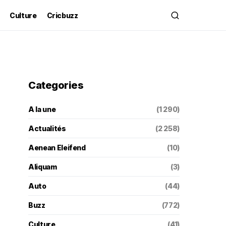
Culture
Cricbuzz
Categories
A la une
(1 290)
Actualités
(2 258)
Aenean Eleifend
(10)
Aliquam
(3)
Auto
(44)
Buzz
(772)
Culture
(41)