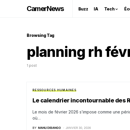
CamerNews
Buzz
IA
Tech
Éc
Browsing Tag
planning rh fév
1 post
RESSOURCES HUMAINES
Le calendrier incontournable des R
Le mois de février 2026 s’impose comme une péri
où…
BY
MANU DIBANGO
JANVIER 30, 2026