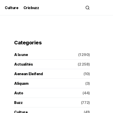
Culture
Cricbuzz
Categories
A la une
(1 290)
Actualités
(2 258)
Aenean Eleifend
(10)
Aliquam
(3)
Auto
(44)
Buzz
(772)
Culture
(41)