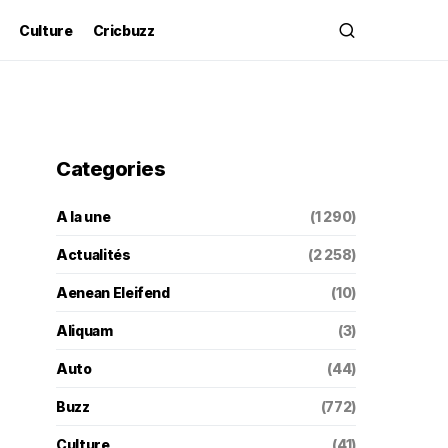
Culture
Cricbuzz
Categories
A la une
(1 290)
Actualités
(2 258)
Aenean Eleifend
(10)
Aliquam
(3)
Auto
(44)
Buzz
(772)
Culture
(41)