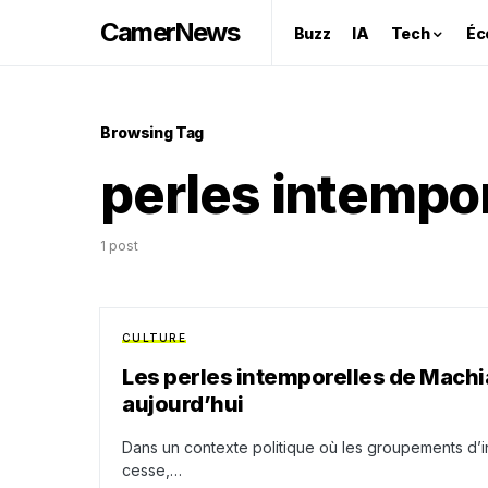
CamerNews
Buzz
IA
Tech
Éc
Browsing Tag
perles intempo
1 post
CULTURE
Les perles intemporelles de Machia
aujourd’hui
Dans un contexte politique où les groupements d’in
cesse,…