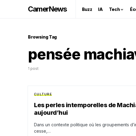
CamerNews
Buzz
IA
Tech
Éc
Browsing Tag
pensée machia
1 post
CULTURE
Les perles intemporelles de Machia
aujourd’hui
Dans un contexte politique où les groupements d’in
cesse,…