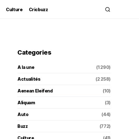
Culture
Cricbuzz
Categories
A la une
(1 290)
Actualités
(2 258)
Aenean Eleifend
(10)
Aliquam
(3)
Auto
(44)
Buzz
(772)
Culture
(41)