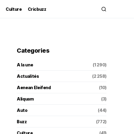
Culture
Cricbuzz
Categories
A la une
(1 290)
Actualités
(2 258)
Aenean Eleifend
(10)
Aliquam
(3)
Auto
(44)
Buzz
(772)
Culture
(41)