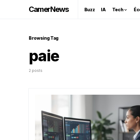
CamerNews
Buzz
IA
Tech
Éc
Browsing Tag
paie
2 posts