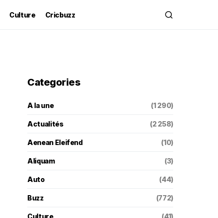
Culture
Cricbuzz
Categories
A la une
(1 290)
Actualités
(2 258)
Aenean Eleifend
(10)
Aliquam
(3)
Auto
(44)
Buzz
(772)
Culture
(41)