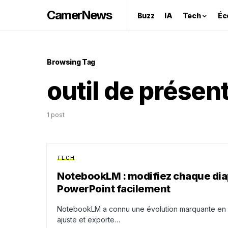
CamerNews
Buzz
IA
Tech
Éc
Browsing Tag
outil de présen
1 post
TECH
NotebookLM : modifiez chaque diap
PowerPoint facilement
NotebookLM a connu une évolution marquante en 20
ajuste et exporte…