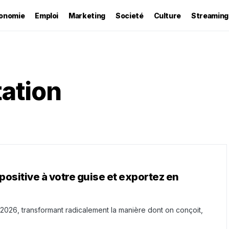
onomie
Emploi
Marketing
Societé
Culture
Streaming
tation
ositive à votre guise et exportez en
26, transformant radicalement la manière dont on conçoit,