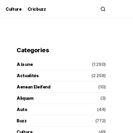
Culture
Cricbuzz
Categories
A la une
(1 290)
Actualités
(2 258)
Aenean Eleifend
(10)
Aliquam
(3)
Auto
(44)
Buzz
(772)
Culture
(41)