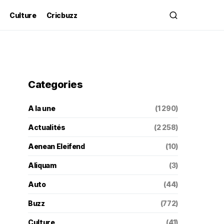
Culture
Cricbuzz
Categories
A la une
(1 290)
Actualités
(2 258)
Aenean Eleifend
(10)
Aliquam
(3)
Auto
(44)
Buzz
(772)
Culture
(41)