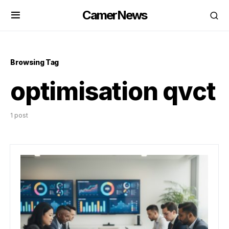
CamerNews
Browsing Tag
optimisation qvct
1 post