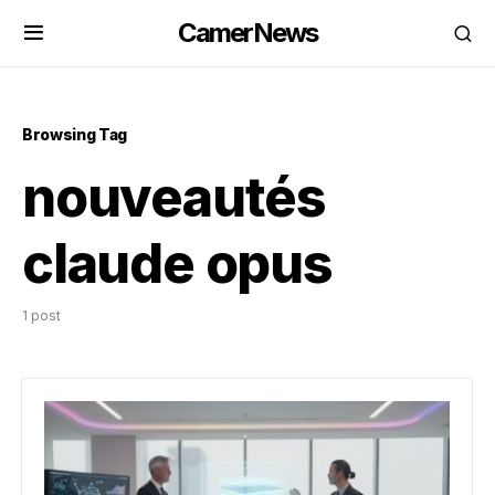
CamerNews
Browsing Tag
nouveautés
claude opus
1 post