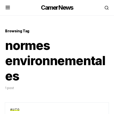
CamerNews
Browsing Tag
normes
environnemental
es
1 post
AUTO