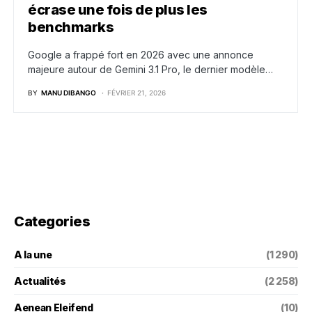
écrase une fois de plus les
benchmarks
Google a frappé fort en 2026 avec une annonce
majeure autour de Gemini 3.1 Pro, le dernier modèle…
BY
MANU DIBANGO
FÉVRIER 21, 2026
Categories
A la une
(1 290)
Actualités
(2 258)
Aenean Eleifend
(10)