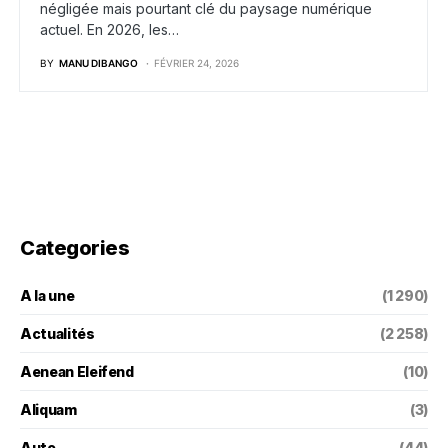
négligée mais pourtant clé du paysage numérique
actuel. En 2026, les…
BY
MANU DIBANGO
FÉVRIER 24, 2026
Categories
A la une
(1 290)
Actualités
(2 258)
Aenean Eleifend
(10)
Aliquam
(3)
Auto
(44)