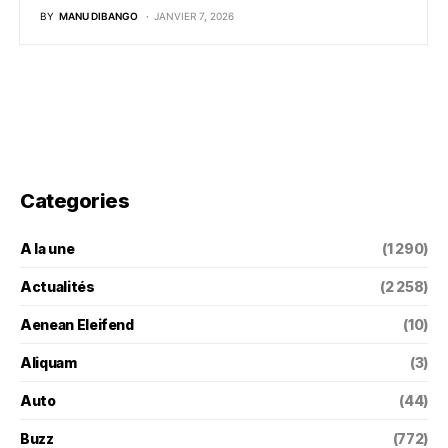
BY
MANU DIBANGO
JANVIER 7, 2026
Categories
A la une
(1 290)
Actualités
(2 258)
Aenean Eleifend
(10)
Aliquam
(3)
Auto
(44)
Buzz
(772)