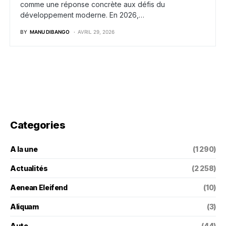
comme une réponse concrète aux défis du
développement moderne. En 2026,…
BY
MANU DIBANGO
AVRIL 29, 2026
Categories
A la une
(1 290)
Actualités
(2 258)
Aenean Eleifend
(10)
Aliquam
(3)
Auto
(44)