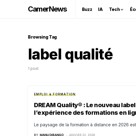
CamerNews
Buzz
IA
Tech
Éc
Browsing Tag
label qualité
1 post
EMPLOI & FORMATION
DREAM Quality® : Le nouveau label 
l’expérience des formations en li
Le paysage de la formation à distance en 2026 es
BY
MANU DIBANGO
JANVIER 22, 2026