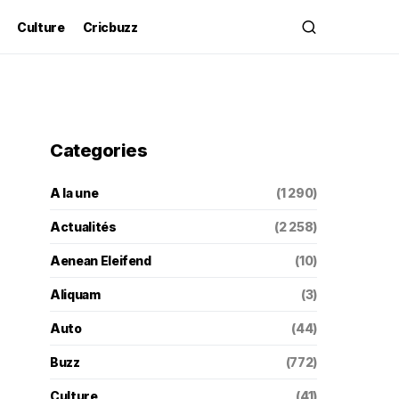
Culture
Cricbuzz
Categories
A la une
(1 290)
Actualités
(2 258)
Aenean Eleifend
(10)
Aliquam
(3)
Auto
(44)
Buzz
(772)
Culture
(41)