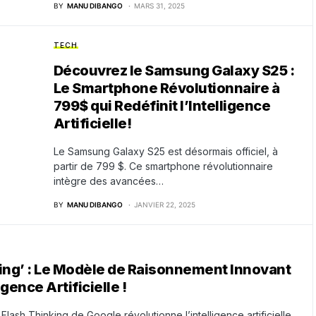
BY
MANU DIBANGO
MARS 31, 2025
TECH
Découvrez le Samsung Galaxy S25 :
Le Smartphone Révolutionnaire à
799$ qui Redéfinit l’Intelligence
Artificielle!
Le Samsung Galaxy S25 est désormais officiel, à
partir de 799 $. Ce smartphone révolutionnaire
intègre des avancées…
BY
MANU DIBANGO
JANVIER 22, 2025
ing’ : Le Modèle de Raisonnement Innovant
gence Artificielle !
ash Thinking de Google révolutionne l’intelligence artificielle.