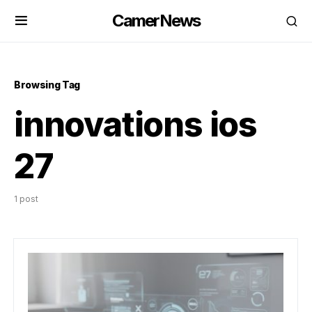
CamerNews
Browsing Tag
innovations ios
27
1 post