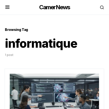
CamerNews
Browsing Tag
informatique
1 post