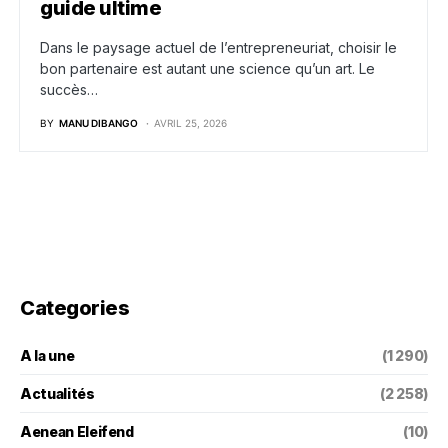
guide ultime
Dans le paysage actuel de l’entrepreneuriat, choisir le
bon partenaire est autant une science qu’un art. Le
succès…
BY
MANU DIBANGO
AVRIL 25, 2026
Categories
A la une
(1 290)
Actualités
(2 258)
Aenean Eleifend
(10)