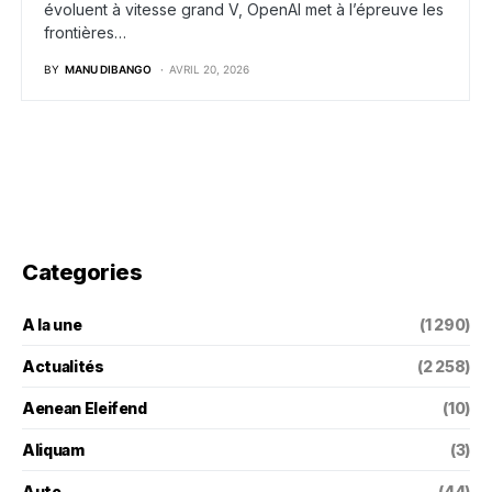
évoluent à vitesse grand V, OpenAI met à l’épreuve les
frontières…
BY
MANU DIBANGO
AVRIL 20, 2026
Categories
A la une
(1 290)
Actualités
(2 258)
Aenean Eleifend
(10)
Aliquam
(3)
Auto
(44)